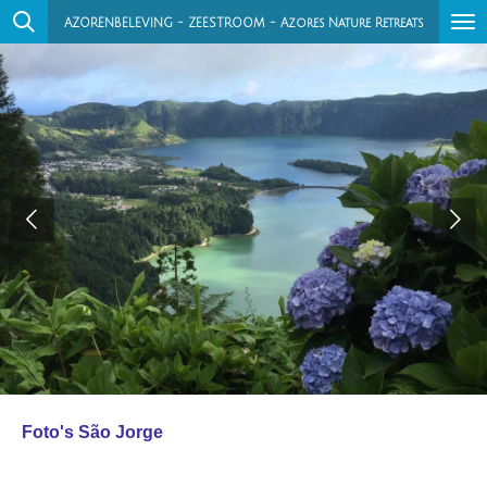
Ga
AZORENBELEVING - ZEESTROOM - Azores Nature Retreats
direct
naar
de
hoofdinhoud
Foto's
São Jorge