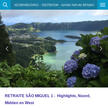
Ga
AZORENBELEVING - ZEESTROOM - Azores Nature Retreats
direct
naar
de
hoofdinhoud
RETRAITE SÃO MIGUEL 1 - Highlights, Noord,
Midden en West