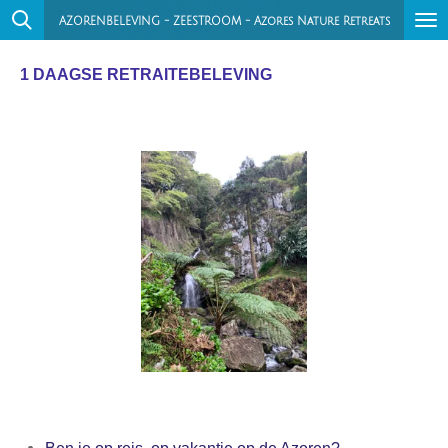
Ga
AZORENBELEVING - ZEESTROOM - Azores Nature Retreats
direct
1 DAAGSE RETRAITEBELEVING
naar
de
hoofdinhoud
Ben je op reis, op vakantie op de Azoren?