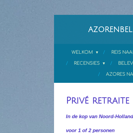
Ga
direct
naar
AZORENBELE
de
hoofdinhoud
WELKOM
REIS NAA
RECENSIES
BELEV
AZORES NA
Privé retrait
In de kop van Noord-Hollan
voor 1 of 2 personen