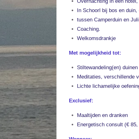
Overnachting in een hotel, i
In Schoorl bij bos en duin,
tussen Camperduin en Jul
Coaching.
Welkomsdrankje
Met mogelijkheid tot:
Stiltewandeling(en) duinen
Meditaties, verschillende 
Lichte lichamelijke oefenin
Exclusief:
Maaltijden en dranken
Energetisch consult (€ 85, 