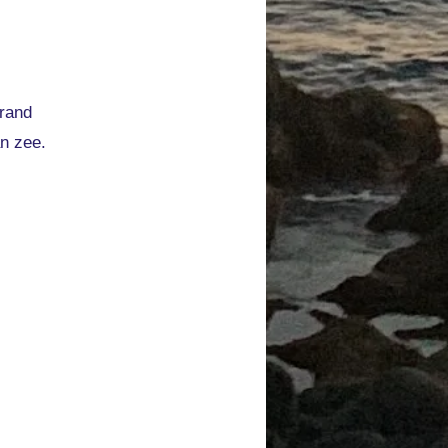
trand
n zee.