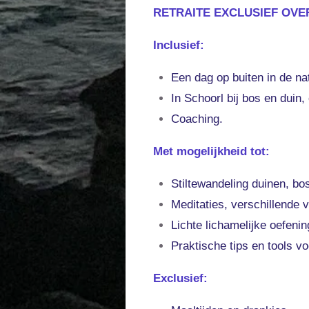
RETRAITE EXCLUSIEF OVE
Inclusief:
Een dag op buiten in de nat
In Schoorl bij bos en duin
Coaching.
Met mogelijkheid tot:
Stiltewandeling duinen, bo
Meditaties, verschillende 
Lichte lichamelijke oefeni
Praktische tips en tools voo
Exclusief: