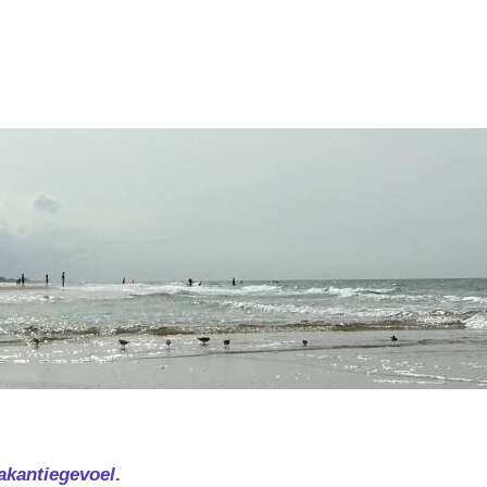
akantiegevoel
.