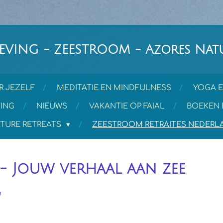
VING - ZEESTROOM - Azores Natu
R JEZELF
MEDITATIE EN MINDFULNESS
YOGA E
ING
NIEUWS
VAKANTIE OP FAIAL
BOEKEN 
TURE RETREATS
ZEESTROOM RETRAITES NEDER
e - Jouw verhaal aan zee
d