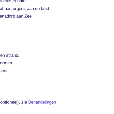
nclusief ontbijt
 of aan ergens aan de kust
ianadorp aan Zee.
 en strand.
vormen.
gen.
optioneel). zie
Behandelingen