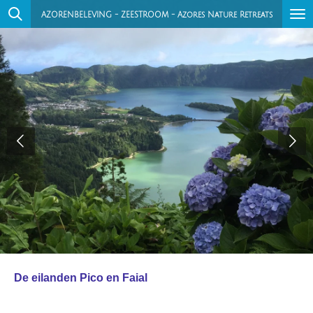
Ga
AZORENBELEVING - ZEESTROOM - Azores Nature Retreats
direct
naar
de
hoofdinhoud
De eilanden Pico en Faial