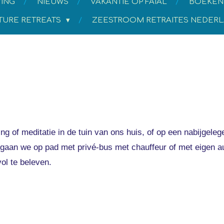
ING
NIEUWS
VAKANTIE OP FAIAL
BOEKEN
TURE RETREATS
ZEESTROOM RETRAITES NEDER
g of meditatie in de tuin van ons huis, of op een nabijgeleg
t gaan we op pad met privé-bus met chauffeur of met eigen a
vol te beleven.